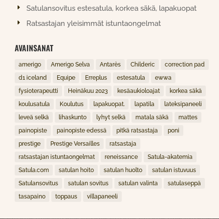
Satulansovitus estesatula, korkea säkä, lapakuopat
Ratsastajan yleisimmät istuntaongelmat
AVAINSANAT
amerigo
Amerigo Selva
Antarès
Childeric
correction pad
d1 iceland
Equipe
Erreplus
estesatula
ewwa
fysioterapeutti
Heinäkuu 2023
kesäaukioloajat
korkea säkä
koulusatula
Koulutus
lapakuopat.
lapatila
lateksipaneeli
leveä selkä
lihaskunto
lyhyt selkä
matala säkä
mattes
painopiste
painopiste edessä
pitkä ratsastaja
poni
prestige
Prestige Versailles
ratsastaja
ratsastajan istuntaongelmat
reneissance
Satula-akatemia
Satula.com
satulan hoito
satulan huolto
satulan istuvuus
Satulansovitus
satulan sovitus
satulan valinta
satulaseppä
tasapaino
toppaus
villapaneeli