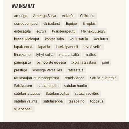
AVAINSANAT
amerigo
Amerigo Selva
Antarès
Childeric
correction pad
d1 iceland
Equipe
Erreplus
estesatula
ewwa
fysioterapeutti
Heinäkuu 2023
kesäaukioloajat
korkea säkä
koulusatula
Koulutus
lapakuopat.
lapatila
lateksipaneeli
leveä selkä
lihaskunto
lyhyt selkä
matala säkä
mattes
painopiste
painopiste edessä
pitkä ratsastaja
poni
prestige
Prestige Versailles
ratsastaja
ratsastajan istuntaongelmat
reneissance
Satula-akatemia
Satula.com
satulan hoito
satulan huolto
satulan istuvuus
Satulansovitus
satulan sovitus
satulan valinta
satulaseppä
tasapaino
toppaus
villapaneeli