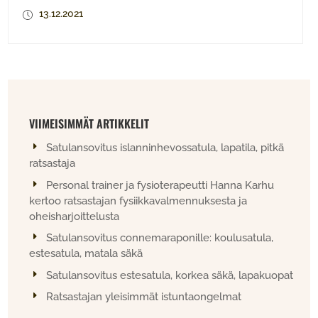
13.12.2021
VIIMEISIMMÄT ARTIKKELIT
Satulansovitus islanninhevossatula, lapatila, pitkä
ratsastaja
Personal trainer ja fysioterapeutti Hanna Karhu
kertoo ratsastajan fysiikkavalmennuksesta ja
oheisharjoittelusta
Satulansovitus connemaraponille: koulusatula,
estesatula, matala säkä
Satulansovitus estesatula, korkea säkä, lapakuopat
Ratsastajan yleisimmät istuntaongelmat