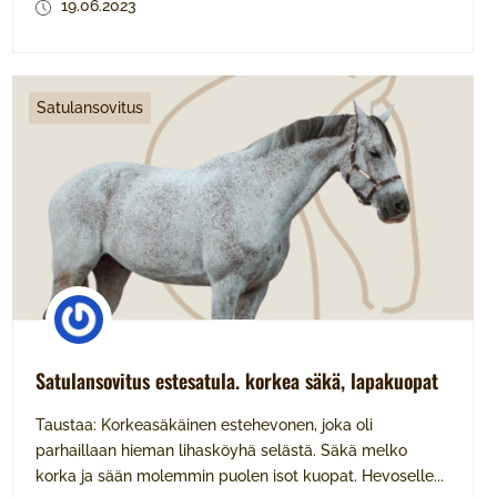
19.06.2023
Satulansovitus
Satulansovitus estesatula. korkea säkä, lapakuopat
Taustaa: Korkeasäkäinen estehevonen, joka oli
parhaillaan hieman lihasköyhä selästä. Säkä melko
korka ja sään molemmin puolen isot kuopat. Hevoselle...