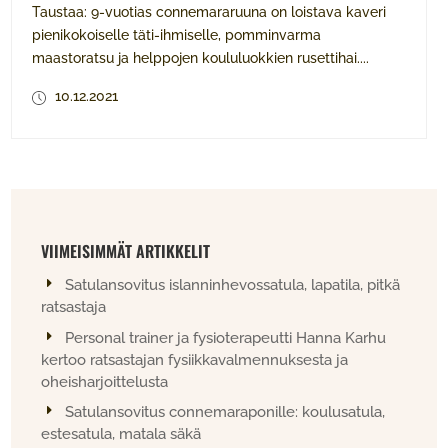
Taustaa: 9-vuotias connemararuuna on loistava kaveri
pienikokoiselle täti-ihmiselle, pomminvarma
maastoratsu ja helppojen koululuokkien rusettihai....
10.12.2021
VIIMEISIMMÄT ARTIKKELIT
Satulansovitus islanninhevossatula, lapatila, pitkä
ratsastaja
Personal trainer ja fysioterapeutti Hanna Karhu
kertoo ratsastajan fysiikkavalmennuksesta ja
oheisharjoittelusta
Satulansovitus connemaraponille: koulusatula,
estesatula, matala säkä