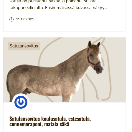
satula on puristanut säkää ja painanut selkää
takapaneelin alta. Ensimmäisessä kuvassa näkyy...
11.12.2021
Satulansovitus
Satulansovitus koulusatula, estesatula,
connemaraponi, matala säkä