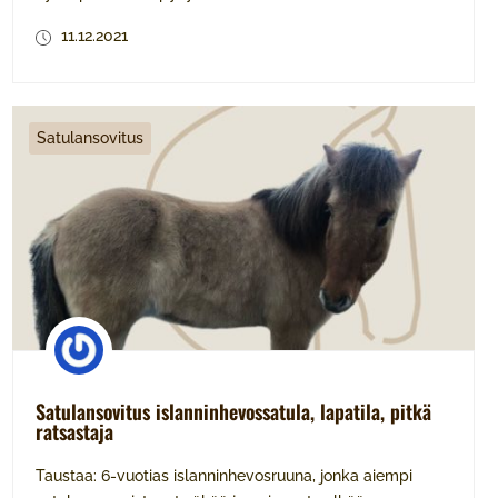
11.12.2021
Satulansovitus
Satulansovitus islanninhevossatula, lapatila, pitkä
ratsastaja
Taustaa: 6-vuotias islanninhevosruuna, jonka aiempi