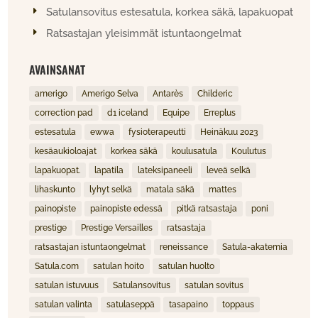
Satulansovitus estesatula, korkea säkä, lapakuopat
Ratsastajan yleisimmät istuntaongelmat
AVAINSANAT
amerigo
Amerigo Selva
Antarès
Childeric
correction pad
d1 iceland
Equipe
Erreplus
estesatula
ewwa
fysioterapeutti
Heinäkuu 2023
kesäaukioloajat
korkea säkä
koulusatula
Koulutus
lapakuopat.
lapatila
lateksipaneeli
leveä selkä
lihaskunto
lyhyt selkä
matala säkä
mattes
painopiste
painopiste edessä
pitkä ratsastaja
poni
prestige
Prestige Versailles
ratsastaja
ratsastajan istuntaongelmat
reneissance
Satula-akatemia
Satula.com
satulan hoito
satulan huolto
satulan istuvuus
Satulansovitus
satulan sovitus
satulan valinta
satulaseppä
tasapaino
toppaus