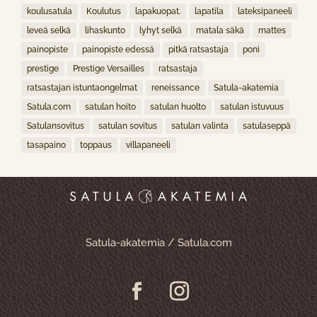
koulusatula
Koulutus
lapakuopat.
lapatila
lateksipaneeli
leveä selkä
lihaskunto
lyhyt selkä
matala säkä
mattes
painopiste
painopiste edessä
pitkä ratsastaja
poni
prestige
Prestige Versailles
ratsastaja
ratsastajan istuntaongelmat
reneissance
Satula-akatemia
Satula.com
satulan hoito
satulan huolto
satulan istuvuus
Satulansovitus
satulan sovitus
satulan valinta
satulaseppä
tasapaino
toppaus
villapaneeli
Satula-akatemia / Satula.com