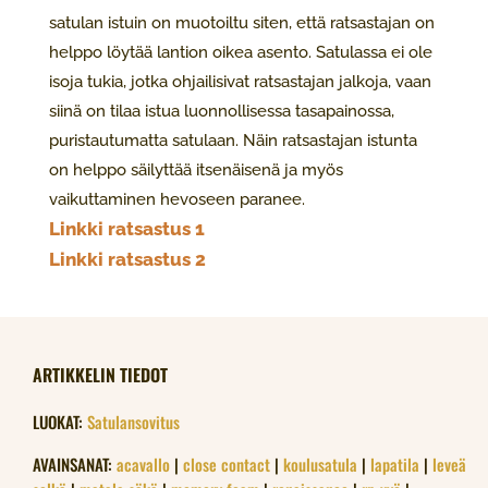
satulan istuin on muotoiltu siten, että ratsastajan on
helppo löytää lantion oikea asento. Satulassa ei ole
isoja tukia, jotka ohjailisivat ratsastajan jalkoja, vaan
siinä on tilaa istua luonnollisessa tasapainossa,
puristautumatta satulaan. Näin ratsastajan istunta
on helppo säilyttää itsenäisenä ja myös
vaikuttaminen hevoseen paranee.
Linkki ratsastus 1
Linkki ratsastus 2
ARTIKKELIN TIEDOT
LUOKAT:
Satulansovitus
AVAINSANAT:
acavallo
|
close contact
|
koulusatula
|
lapatila
|
leveä