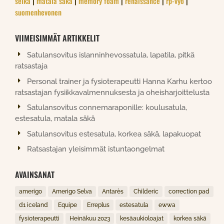
selkä
|
matala säkä
|
memory foam
|
renaissance
|
rp-vyö
|
suomenhevonen
VIIMEISIMMÄT ARTIKKELIT
Satulansovitus islanninhevossatula, lapatila, pitkä
ratsastaja
Personal trainer ja fysioterapeutti Hanna Karhu kertoo
ratsastajan fysiikkavalmennuksesta ja oheisharjoittelusta
Satulansovitus connemaraponille: koulusatula,
estesatula, matala säkä
Satulansovitus estesatula, korkea säkä, lapakuopat
Ratsastajan yleisimmät istuntaongelmat
AVAINSANAT
amerigo
Amerigo Selva
Antarès
Childeric
correction pad
d1 iceland
Equipe
Erreplus
estesatula
ewwa
fysioterapeutti
Heinäkuu 2023
kesäaukioloajat
korkea säkä