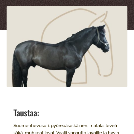
Taustaa:
Suomenhevosori, pyöreaäselkäinen, matala. leveä
säkä, muhkeat lavat. Vaatii vapautta lavoille ja hyvin