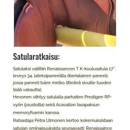
Satularatkaisu:
Satulaksi valittiin Renaissancen T K-koulusatula 17″,
leveys 34, lateksipaneelilla (iberialainen paneeli,
jossa paneeli tulee melko litteänä sivuille tuoden
lisää vakautta).
Hevonen viihtyy satulalla parhaiten Prestigen RP-
vyön (joustoilla) sekä Acavallon tasapaksun
memoryfoamin kanssa.
Ratsastaja Petra Ulmonen kertoo kokemuksistaan
satulan ominaisuuksista seuraavasti: Renaissaince