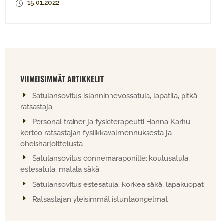
15.01.2022
VIIMEISIMMÄT ARTIKKELIT
Satulansovitus islanninhevossatula, lapatila, pitkä
ratsastaja
Personal trainer ja fysioterapeutti Hanna Karhu
kertoo ratsastajan fysiikkavalmennuksesta ja
oheisharjoittelusta
Satulansovitus connemaraponille: koulusatula,
estesatula, matala säkä
Satulansovitus estesatula, korkea säkä, lapakuopat
Ratsastajan yleisimmät istuntaongelmat