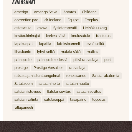
AVAINSANAT
amerigo
Amerigo Selva
Antarès
Childeric
correction pad
d1 iceland
Equipe
Erreplus
estesatula
ewwa
fysioterapeutti
Heinäkuu 2023
kesäaukioloajat
korkea säkä
koulusatula
Koulutus
lapakuopat.
lapatila
lateksipaneeli
leveä selkä
lihaskunto
lyhyt selkä
matala säkä
mattes
painopiste
painopiste edessä
pitkä ratsastaja
poni
prestige
Prestige Versailles
ratsastaja
ratsastajan istuntaongelmat
reneissance
Satula-akatemia
Satula.com
satulan hoito
satulan huolto
satulan istuvuus
Satulansovitus
satulan sovitus
satulan valinta
satulaseppä
tasapaino
toppaus
villapaneeli