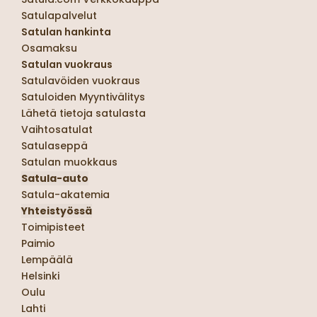
Satulapalvelut
Satulan hankinta
Osamaksu
Satulan vuokraus
Satulavöiden vuokraus
Satuloiden Myyntivälitys
Lähetä tietoja satulasta
Vaihtosatulat
Satulaseppä
Satulan muokkaus
Satula-auto
Satula-akatemia
Yhteistyössä
Toimipisteet
Paimio
Lempäälä
Helsinki
Oulu
Lahti