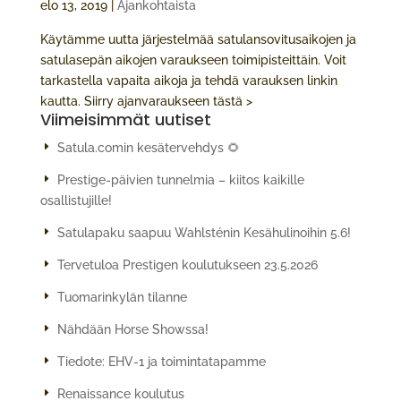
elo 13, 2019
|
Ajankohtaista
Käytämme uutta järjestelmää satulansovitusaikojen ja
satulasepän aikojen varaukseen toimipisteittäin. Voit
tarkastella vapaita aikoja ja tehdä varauksen linkin
kautta. Siirry ajanvaraukseen tästä >
Viimeisimmät uutiset
Satula.comin kesätervehdys 🌻
Prestige-päivien tunnelmia – kiitos kaikille
osallistujille!
Satulapaku saapuu Wahlsténin Kesähulinoihin 5.6!
Tervetuloa Prestigen koulutukseen 23.5.2026
Tuomarinkylän tilanne
Nähdään Horse Showssa!
Tiedote: EHV-1 ja toimintatapamme
Renaissance koulutus