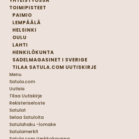
YHTEISTYÖSSÄ
TOIMIPISTEET
PAIMIO
LEMPÄÄLÄ
HELSINKI
OULU
LAHTI
HENKILÖKUNTA
SADELMAGASINET I SVERIGE
TILAA SATULA.COM UUTISKIRJE
Menu
Satula.com
Uutisia
Tilaa Uutiskirje
Rekisteriseloste
Satulat
Selaa Satuloita
Satulahaku -lomake
Satulamerkit
Satula.com Verkkokauppa