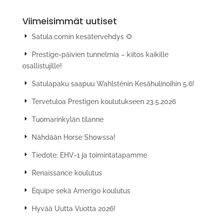
Viimeisimmät uutiset
Satula.comin kesätervehdys 🌻
Prestige-päivien tunnelmia – kiitos kaikille
osallistujille!
Satulapaku saapuu Wahlsténin Kesähulinoihin 5.6!
Tervetuloa Prestigen koulutukseen 23.5.2026
Tuomarinkylän tilanne
Nähdään Horse Showssa!
Tiedote: EHV-1 ja toimintatapamme
Renaissance koulutus
Equipe sekä Amerigo koulutus
Hyvää Uutta Vuotta 2026!