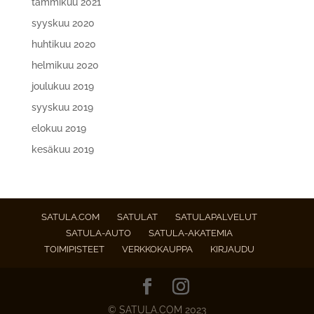
tammikuu 2021
syyskuu 2020
huhtikuu 2020
helmikuu 2020
joulukuu 2019
syyskuu 2019
elokuu 2019
kesäkuu 2019
SATULA.COM
SATULAT
SATULAPALVELUT
SATULA-AUTO
SATULA-AKATEMIA
TOIMIPISTEET
VERKKOKAUPPA
KIRJAUDU
© SATULA.COM 2023