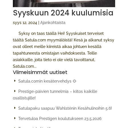
Syyskuun 2024 kuulumisia
syys 12, 2024
|
Ajankohtaista
Syksy on taas täällä Hei! Syyskuiset terveiset
täältä Satula.com myymälöistä! Kesä ja alkanut syksy
ovat olleet meille kiireistä aikaa johtuen kesällä
tapahtuneesta omistajan vaihdoksesta. Teille
asiakkaille, joita tieto ei ole vielä tavoittanut,
Satula.com...
Viimeisimmät uutiset
Satula.comin kesätervehdys 🌻
Prestige-päivien tunnelmia – kiitos kaikille
osallistujille!
Satulapaku saapuu Wahlsténin Kesähulinoihin 5.6!
Tervetuloa Prestigen koulutukseen 23.5.2026