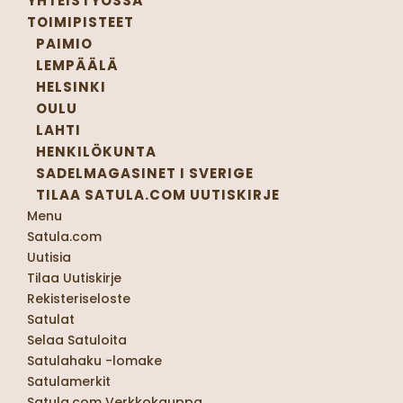
YHTEISTYÖSSÄ
TOIMIPISTEET
PAIMIO
LEMPÄÄLÄ
HELSINKI
OULU
LAHTI
HENKILÖKUNTA
SADELMAGASINET I SVERIGE
TILAA SATULA.COM UUTISKIRJE
Menu
Satula.com
Uutisia
Tilaa Uutiskirje
Rekisteriseloste
Satulat
Selaa Satuloita
Satulahaku -lomake
Satulamerkit
Satula.com Verkkokauppa