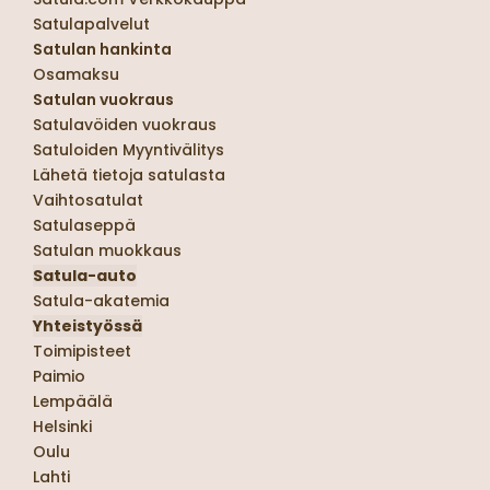
Satulapalvelut
Satulan hankinta
Osamaksu
Satulan vuokraus
Satulavöiden vuokraus
Satuloiden Myyntivälitys
Lähetä tietoja satulasta
Vaihtosatulat
Satulaseppä
Satulan muokkaus
Satula-auto
Satula-akatemia
Yhteistyössä
Toimipisteet
Paimio
Lempäälä
Helsinki
Oulu
Lahti