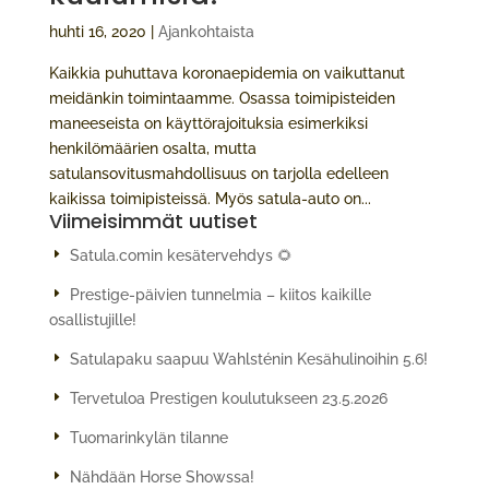
huhti 16, 2020
|
Ajankohtaista
Kaikkia puhuttava koronaepidemia on vaikuttanut
meidänkin toimintaamme. Osassa toimipisteiden
maneeseista on käyttörajoituksia esimerkiksi
henkilömäärien osalta, mutta
satulansovitusmahdollisuus on tarjolla edelleen
kaikissa toimipisteissä. Myös satula-auto on...
Viimeisimmät uutiset
Satula.comin kesätervehdys 🌻
Prestige-päivien tunnelmia – kiitos kaikille
osallistujille!
Satulapaku saapuu Wahlsténin Kesähulinoihin 5.6!
Tervetuloa Prestigen koulutukseen 23.5.2026
Tuomarinkylän tilanne
Nähdään Horse Showssa!