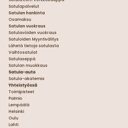
Satulapalvelut
Satulan hankinta
Osamaksu
Satulan vuokraus
Satulavöiden vuokraus
Satuloiden Myyntivälitys
Lähetä tietoja satulasta
Vaihtosatulat
Satulaseppä
Satulan muokkaus
Satula-auto
Satula-akatemia
Yhteistyössä
Toimipisteet
Paimio
Lempäälä
Helsinki
Oulu
Lahti