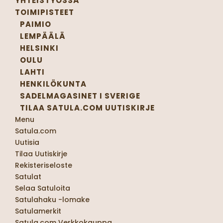
YHTEISTYÖSSÄ
TOIMIPISTEET
PAIMIO
LEMPÄÄLÄ
HELSINKI
OULU
LAHTI
HENKILÖKUNTA
SADELMAGASINET I SVERIGE
TILAA SATULA.COM UUTISKIRJE
Menu
Satula.com
Uutisia
Tilaa Uutiskirje
Rekisteriseloste
Satulat
Selaa Satuloita
Satulahaku -lomake
Satulamerkit
Satula.com Verkkokauppa