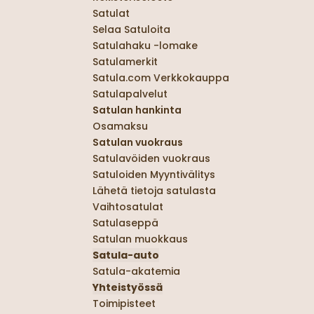
Satulat
Selaa Satuloita
Satulahaku -lomake
Satulamerkit
Satula.com Verkkokauppa
Satulapalvelut
Satulan hankinta
Osamaksu
Satulan vuokraus
Satulavöiden vuokraus
Satuloiden Myyntivälitys
Lähetä tietoja satulasta
Vaihtosatulat
Satulaseppä
Satulan muokkaus
Satula-auto
Satula-akatemia
Yhteistyössä
Toimipisteet