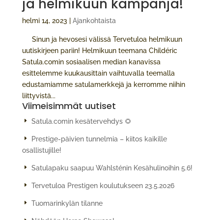
ja helmikuun kampanja!
helmi 14, 2023
|
Ajankohtaista
Sinun ja hevosesi välissä Tervetuloa helmikuun
uutiskirjeen pariin! Helmikuun teemana Childéric
Satula.comin sosiaalisen median kanavissa
esittelemme kuukausittain vaihtuvalla teemalla
edustamiamme satulamerkkejä ja kerromme niihin
liittyvistä...
Viimeisimmät uutiset
Satula.comin kesätervehdys 🌻
Prestige-päivien tunnelmia – kiitos kaikille
osallistujille!
Satulapaku saapuu Wahlsténin Kesähulinoihin 5.6!
Tervetuloa Prestigen koulutukseen 23.5.2026
Tuomarinkylän tilanne