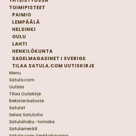
YHTEISTYÖSSÄ
TOIMIPISTEET
PAIMIO
LEMPÄÄLÄ
HELSINKI
OULU
LAHTI
HENKILÖKUNTA
SADELMAGASINET I SVERIGE
TILAA SATULA.COM UUTISKIRJE
Menu
Satula.com
Uutisia
Tilaa Uutiskirje
Rekisteriseloste
Satulat
Selaa Satuloita
Satulahaku -lomake
Satulamerkit
Satula.com Verkkokauppa