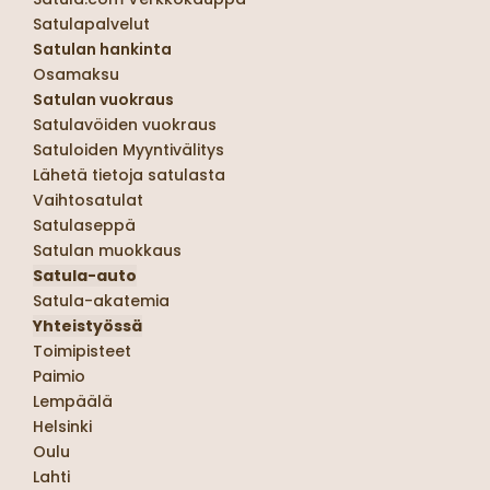
Satulapalvelut
Satulan hankinta
Osamaksu
Satulan vuokraus
Satulavöiden vuokraus
Satuloiden Myyntivälitys
Lähetä tietoja satulasta
Vaihtosatulat
Satulaseppä
Satulan muokkaus
Satula-auto
Satula-akatemia
Yhteistyössä
Toimipisteet
Paimio
Lempäälä
Helsinki
Oulu
Lahti