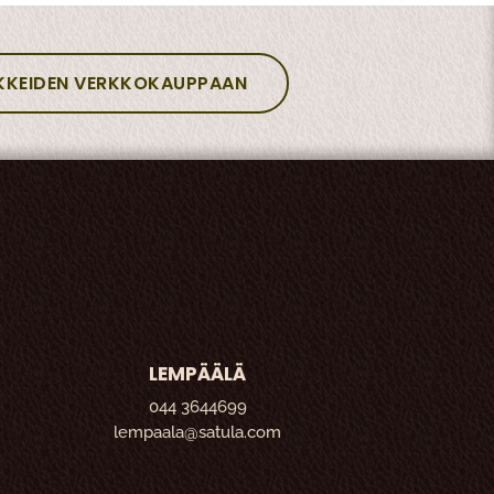
KKEIDEN VERKKOKAUPPAAN
LEMPÄÄLÄ
044 3644699
lempaala@satula.com