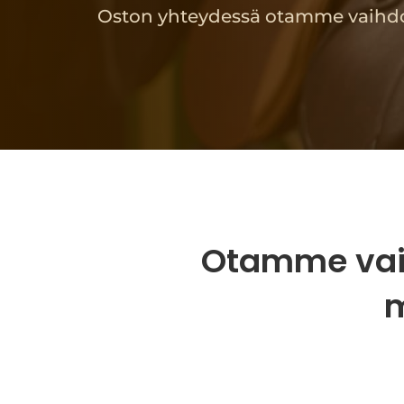
Oston yhteydessä otamme vaihdo
Otamme vaih
m