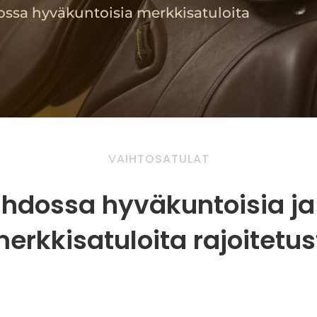
ssa hyväkuntoisia merkkisatuloita
VAIHTOSATULAT
dossa hyväkuntoisia ja
erkkisatuloita rajoitetus