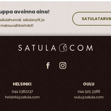
uppa avoinna aina!
SATULATARVI
satulahuovat, satulavyöt ja
t maksuvaihtoehdot!
HELSINKI
OULU
044 2382237
044 525 3388
helsinki@satula.com
oulu@satula.com