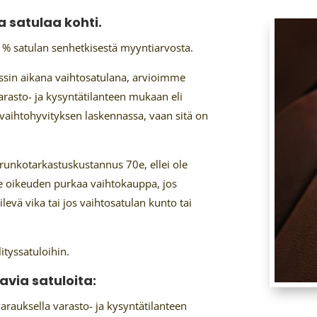
 satulaa kohti.
 % satulan senhetkisestä myyntiarvosta.
ssin aikana vaihtosatulana, arvioimme
rasto- ja kysyntätilanteen mukaan eli
 vaihtohyvityksen laskennassa, vaan sitä on
unkotarkastuskustannus 70e, ellei ole
e oikeuden purkaa vaihtokauppa, jos
ilevä vika tai jos vaihtosatulan kunto tai
ityssatuloihin.
via satuloita:
rauksella varasto- ja kysyntätilanteen