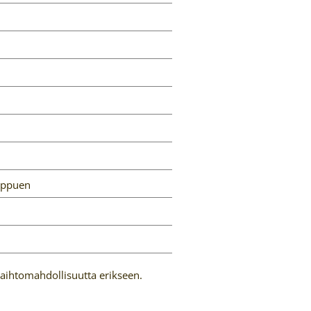
ippuen
ä vaihtomahdollisuutta erikseen.