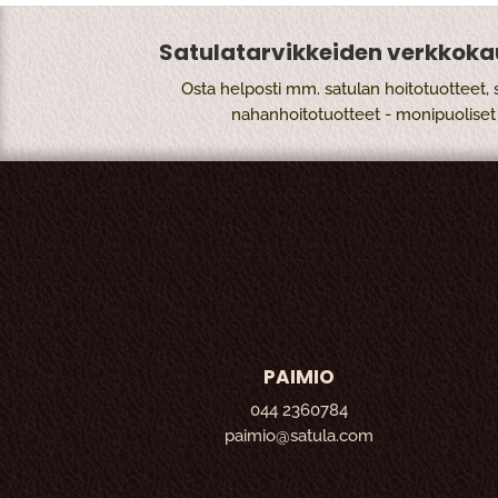
Satulatarvikkeiden verkkoka
Osta helposti mm. satulan hoitotuotteet, 
nahanhoitotuotteet - monipuolise
PAIMIO
044 2360784
paimio@satula.com