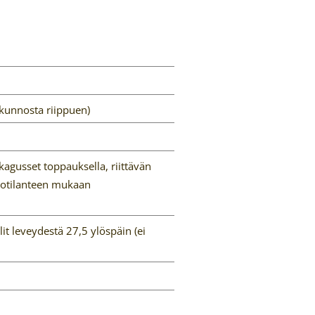
 kunnosta riippuen)
agusset toppauksella, riittävän
stotilanteen mukaan
t leveydestä 27,5 ylöspäin (ei