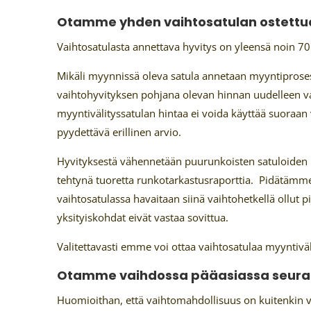
Otamme yhden vaihtosatulan ostettua
Vaihtosatulasta annettava hyvitys on yleensä noin 70
Mikäli myynnissä oleva satula annetaan myyntiprose
vaihtohyvityksen pohjana olevan hinnan uudelleen va
myyntivälityssatulan hintaa ei voida käyttää suoraan
pyydettävä erillinen arvio.
Hyvityksestä vähennetään puurunkoisten satuloiden r
tehtynä tuoretta runkotarkastusraporttia. Pidätämm
vaihtosatulassa havaitaan siinä vaihtohetkellä ollut pi
yksityiskohdat eivät vastaa sovittua.
Valitettavasti emme voi ottaa vaihtosatulaa myyntiväl
Otamme vaihdossa pääasiassa seuraa
Huomioithan, että vaihtomahdollisuus on kuitenkin va