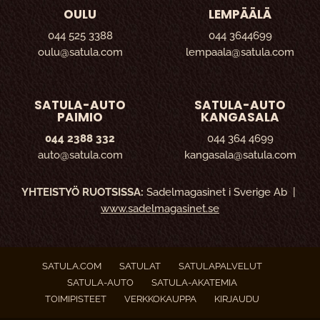
OULU
LEMPÄÄLÄ
044 525 3388
044 3644699
oulu@satula.com
lempaala@satula.com
SATULA-AUTO
SATULA-AUTO
PAIMIO
KANGASALA
044 2388 332
044 364 4699
auto@satula.com
kangasala@satula.com
YHTEISTYÖ RUOTSISSA:
Sadelmagasinet i Sverige Ab |
www.sadelmagasinet.se
SATULA.COM
SATULAT
SATULAPALVELUT
SATULA-AUTO
SATULA-AKATEMIA
TOIMIPISTEET
VERKKOKAUPPA
KIRJAUDU