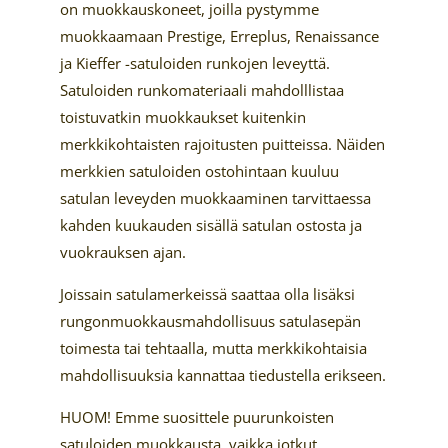
on muokkauskoneet, joilla pystymme
muokkaamaan Prestige, Erreplus, Renaissance
ja Kieffer -satuloiden runkojen leveyttä.
Satuloiden runkomateriaali mahdolllistaa
toistuvatkin muokkaukset kuitenkin
merkkikohtaisten rajoitusten puitteissa. Näiden
merkkien satuloiden ostohintaan kuuluu
satulan leveyden muokkaaminen tarvittaessa
kahden kuukauden sisällä satulan ostosta ja
vuokrauksen ajan.
Joissain satulamerkeissä saattaa olla lisäksi
rungonmuokkausmahdollisuus satulasepän
toimesta tai tehtaalla, mutta merkkikohtaisia
mahdollisuuksia kannattaa tiedustella erikseen.
HUOM! Emme suosittele puurunkoisten
satuloiden muokkausta, vaikka jotkut