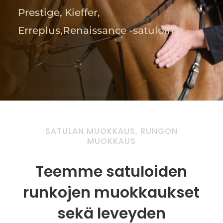
Prestige, Kieffer,
Erreplus,Renaissance -satuloihin
SATULAN MUOKKAUS, RUNGON
MUOKKAUS
Teemme satuloiden
runkojen muokkaukset
sekä leveyden