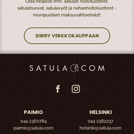
Osta helposti mm. satulan hoitotuotteet,
satulahuovat, satulavyöt ja nahanhoitotuotteet -
monipuoliset maksuvaihtoehdot!
SIIRRY VERKKOKAUPPAAN
PAIMIO
HELSINKI
044 2360784
044 2382237
paimio@satula.com
helsinki@satula.com