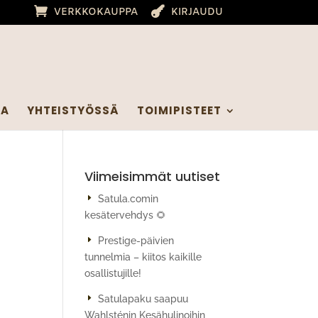
VERKKOKAUPPA
KIRJAUDU
IA
YHTEISTYÖSSÄ
TOIMIPISTEET
Viimeisimmät uutiset
Satula.comin
kesätervehdys 🌻
Prestige-päivien
tunnelmia – kiitos kaikille
osallistujille!
Satulapaku saapuu
Wahlsténin Kesähulinoihin