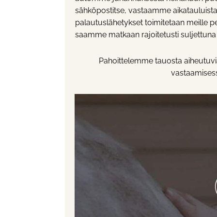
sähköpostitse, vastaamme aikatauluista
palautuslähetykset toimitetaan meille p
saamme matkaan rajoitetusti suljettuna o
Pahoittelemme tauosta aiheutuvia
vastaamisess