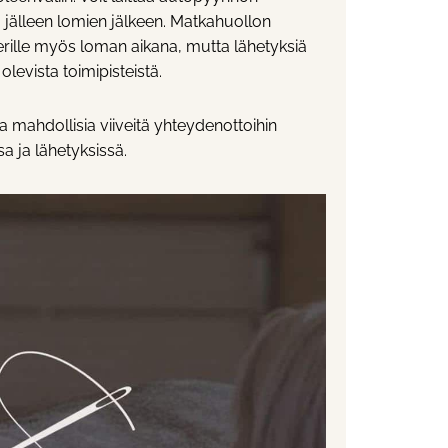
 jälleen lomien jälkeen. Matkahuollon
erille myös loman aikana, mutta lähetyksiä
levista toimipisteistä.
 mahdollisia viiveitä yhteydenottoihin
a ja lähetyksissä.