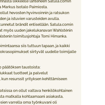
minnasta liikkeelle lähteneen Satula.comin
a Markus Isotalo Paimiosta.
ollut hevosten hyvinvoinnin ja ratsukon
n ja istuvien varusteiden avulla.
tunnetut brändit entisellään. Satula.comin
at myös uuden jakelukanavan Wahlsténin
ahlstenin toimitusjohtaja Tomi Himanka.
imintaansa siis tuttuun tapaan, ja kaikki
krasopimukset siirtyvät uudelle toimijalle
o päätöksen taustoista:
ukkaat tuotteet ja palvelut
kun resurssit yrityksen kehittämiseen
tsissa on ollut valtava henkilökohtainen
ista matkalla kohtaamaani asiakasta,
sien varrella oma työnkuvani oli