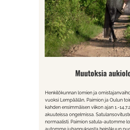
Muutoksia aukiolo
Henkilökunnan lomien ja omistajanvaih
vuoksi Lempäälän, Paimion ja Oulun to
kahden ensimmäisen viikon ajan 1.-14.7
akuuteissa ongelmissa. Satulansovituste
normaalisti. Paimion satula-automme l
automme juhannuksesta heinäkuun puole