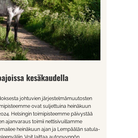
ajoissa kesäkaudella
doksesta johtuvien järjestelmämuutosten
imipisteemme ovat suljettuina heinäkuun
.2024. Helsingin toimipisteemme päivystää
n ajanvaraus toimii nettisivuillamme
omailee heinäkuun ajan ja Lempäälän satula-
enväliin. Voit laittaa autopyynnön