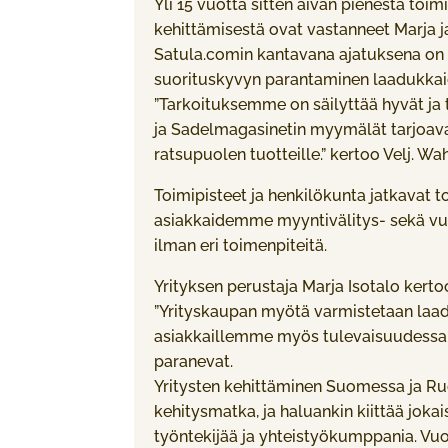
Yli 15 vuotta sitten aivan pienestä toi
kehittämisestä ovat vastanneet Marja j
Satula.comin kantavana ajatuksena on 
suorituskyvyn parantaminen laadukkaide
”Tarkoituksemme on säilyttää hyvät ja 
ja Sadelmagasinetin myymälät tarjoav
ratsupuolen tuotteille.” kertoo Velj. W
Toimipisteet ja henkilökunta jatkavat to
asiakkaidemme myyntivälitys- sekä vuo
ilman eri toimenpiteitä.
Yrityksen perustaja Marja Isotalo kerto
”Yrityskaupan myötä varmistetaan laad
asiakkaillemme myös tulevaisuudessa, 
paranevat.
Yritysten kehittäminen Suomessa ja Ruo
kehitysmatka, ja haluankin kiittää joka
työntekijää ja yhteistyökumppania. Vuo