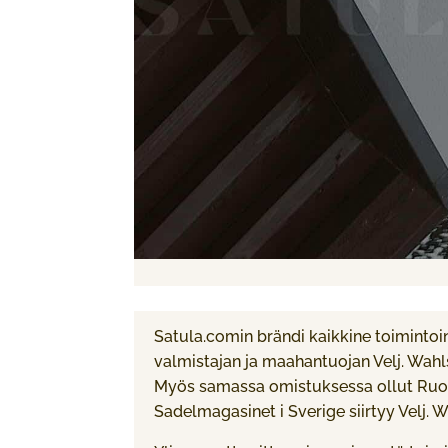
Satula.comin brändi kaikkine toimintoi
valmistajan ja maahantuojan Velj. Wahl
Myös samassa omistuksessa ollut Ruots
Sadelmagasinet i Sverige siirtyy Velj. W