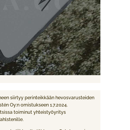
neen siirtyy perinteikkään hevosvarusteiden
stén Oy:n omistukseen 1.7.2024.
issa toiminut yhteistyöyritys
ahlstenille.