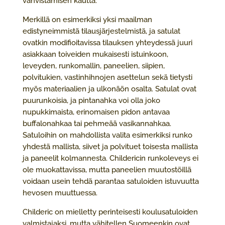
vahvistamisen kautta.
Merkillä on esimerkiksi yksi maailman
edistyneimmistä tilausjärjestelmistä, ja satulat
ovatkin modifioitavissa tilauksen yhteydessä juuri
asiakkaan toiveiden mukaisesti istuinkoon,
leveyden, runkomallin, paneelien, siipien,
polvitukien, vastinhihnojen asettelun sekä tietysti
myös materiaalien ja ulkonäön osalta. Satulat ovat
puurunkoisia, ja pintanahka voi olla joko
nupukkimaista, erinomaisen pidon antavaa
buffalonahkaa tai pehmeää vasikannahkaa.
Satuloihin on mahdollista valita esimerkiksi runko
yhdestä mallista, siivet ja polvituet toisesta mallista
ja paneelit kolmannesta. Childericin runkoleveys ei
ole muokattavissa, mutta paneelien muutostöillä
voidaan usein tehdä parantaa satuloiden istuvuutta
hevosen muuttuessa.
Childeric on mielletty perinteisesti koulusatuloiden
valmistajaksi, mutta vähitellen Suomeenkin ovat