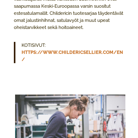
saapumassa Keski-Euroopassa varsin suositut
estesatulamallit. Childericin tuotesarjaa täydentävät
omat jalustinhihnat, satulavyöt ja muut upeat
oheistarvikkeet sekä hoitoaineet.
KOTISIVUT:
HTTPS://WWW.CHILDERICSELLIER.COM/EN
/