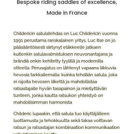
Bespoke riding saddles of excellence,
Made in France
Childericin satulatehdas on Luc Childericin vuonna
1991 perustama ranskalainen yritys, Luc itse on jo
pääsääntöisesti siirtynyt eläkkeelle jatkaen
kuitenkin satulavalmistuksen neuvonantajana ja
brändiä onkin kehitetty tyylillä ja modernilla
otteella. Perusajatus on lähtenyt vapaana liikkuvia
hevosia tarkkailemalla: kuinka tehdään satula, joka
ei rajoita hevosen liikettä ja mahdollistaa
ratsastajalle hyvän tasapainon ja miellyttävän
tunteen, jonka kautta ratsukon yhteistyö on
mahdollisimman harmonista
Childeric lupaakin, että satula tuo käyttäjälleen
luottamusta ja tehokkuutta sekä takaa voittavan
ratsun ja ratsastajan kombinaation kommunikaation