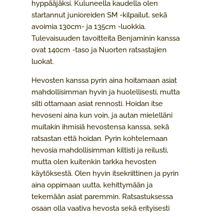
hyppääjäksi. Kuluneella kaudella olen
startannut junioreiden SM -kilpailut, sekä
avoimia 130cm- ja 135cm -luokkia.
Tulevaisuuden tavoitteita Benjaminin kanssa
ovat 140cm -taso ja Nuorten ratsastajien
luokat.
Hevosten kanssa pyrin aina hoitamaan asiat
mahdollisimman hyvin ja huolellisesti, mutta
silti ottamaan asiat rennosti. Hoidan itse
hevoseni aina kun voin, ja autan mielelläni
muitakin ihmisiä hevostensa kanssa, sekä
ratsastan että hoidan. Pyrin kohtelemaan
hevosia mahdollisimman kiltisti ja reilusti,
mutta olen kuitenkin tarkka hevosten
käytöksestä. Olen hyvin itsekriittinen ja pyrin
aina oppimaan uutta, kehittymään ja
tekemään asiat paremmin. Ratsastuksessa
osaan olla vaativa hevosta sekä erityisesti