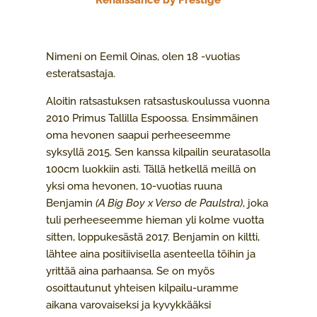
Renaissance by Prestige
Nimeni on Eemil Oinas, olen 18 -vuotias
esteratsastaja.
Aloitin ratsastuksen ratsastuskoulussa vuonna
2010 Primus Tallilla Espoossa. Ensimmäinen
oma hevonen saapui perheeseemme
syksyllä 2015. Sen kanssa kilpailin seuratasolla
100cm luokkiin asti. Tällä hetkellä meillä on
yksi oma hevonen, 10-vuotias ruuna
Benjamin
(A Big Boy x Verso de Paulstra)
, joka
tuli perheeseemme hieman yli kolme vuotta
sitten, loppukesästä 2017. Benjamin on kiltti,
lähtee aina positiivisella asenteella töihin ja
yrittää aina parhaansa. Se on myös
osoittautunut yhteisen kilpailu-uramme
aikana varovaiseksi ja kyvykkääksi