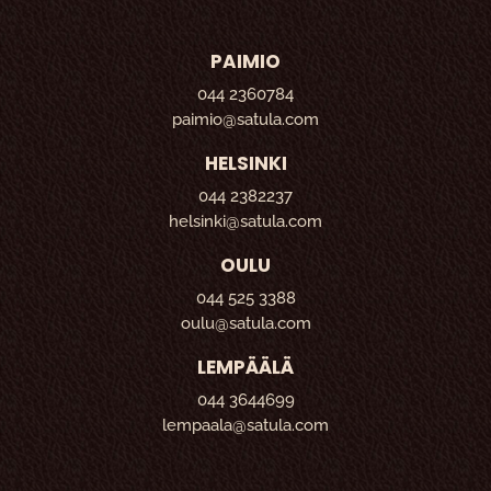
PAIMIO
044 2360784
paimio@satula.com
HELSINKI
044 2382237
helsinki@satula.com
OULU
044 525 3388
oulu@satula.com
LEMPÄÄLÄ
044 3644699
lempaala@satula.com