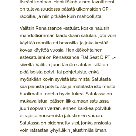
itseäni kohtaan. Henkilökohtainen tavoitteeni
on tulevaisuudessa päästä ulkomaiden GP -
radoille, ja niin pitkälle kuin mahdollista.
Valitsin Renaissance -satulat, koska halusin
mahdollisimman laadukkaan satulan, jota voin
käyttää monilla eri hevosilla, ja joka kestää
kovaa käyttöä vuosia. Henkilökohtainen
estesatulani on Renaissance Flat Seat D PT L-
siivellä. Valitsin juuri tämän satulan, sillä en
pidä isoista polvi- tai pohjetuista, enkä
myöskään kovin syvistä istuimista. Satulasta
saa pienistä polvituista ja matalasta istuimesta
huolimatta todella hyvin tukea. Satulassa on
mukava istua, pääsen liikkumaan satulassa
juuri sopivan verran, ennen kaikkea polvituki
ei rajoita nousemista jalustimien varaan.
Satulassa on pidennetty siipi, jonka ansiosta
voin ratsastaa lyhyilläkin jalustimilla ilman,