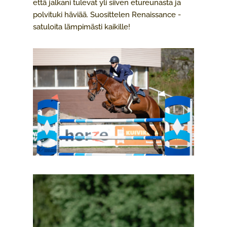
että jalkani tulevat yli siiven etureunasta ja
polvituki häviää. Suosittelen Renaissance -
satuloita lämpimästi kaikille!